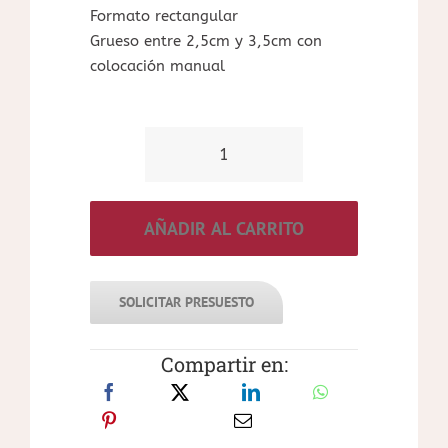
Formato rectangular
Grueso entre 2,5cm y 3,5cm con
colocación manual
MAMPOSTERÍA
TRAVERTINO
ORO
AÑADIR AL CARRITO
cantidad
SOLICITAR PRESUESTO
Compartir en: