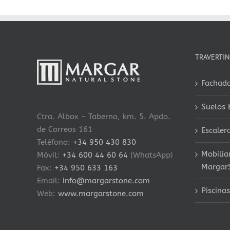
TRAVERTIN
Fachada
Suelos 
Ctra. Albox - Taberno, km. 5. Apdo.
de Correos 161
Escaler
Teléfono:
+34 950 430 830
Mobilia
Móvil:
+34 600 44 60 64
(WhatsApp)
Margar
Fax:
+34 950 633 163
Email:
info@margarstone.com
Piscinas
Web:
www.margarstone.com