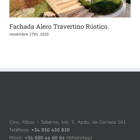
Fachada Alero Travertino Rústico.
F
noviembre 27th, 2020
m
Ctra. Albox - Taberno, km. 5. Apdo. de Correos 161
Teléfono:
+34 950 430 830
Móvil:
+34 600 44 60 64
(WhatsApp)