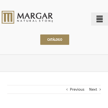
Saltar
al
contenido
Tog
Nav
CATÁLOGO
Previous
Next