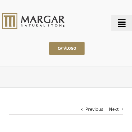
Saltar
al
contenido
Tog
Nav
CATÁLOGO
Previous
Next