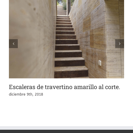
E
e
d
Escaleras de travertino amarillo al corte.
diciembre 9th, 2018