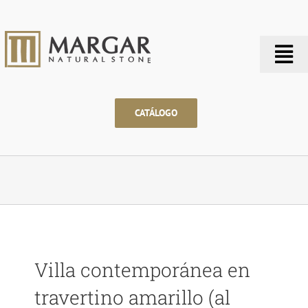
Saltar
al
contenido
Tog
Nav
CATÁLOGO
Villa contemporánea en
travertino amarillo (al