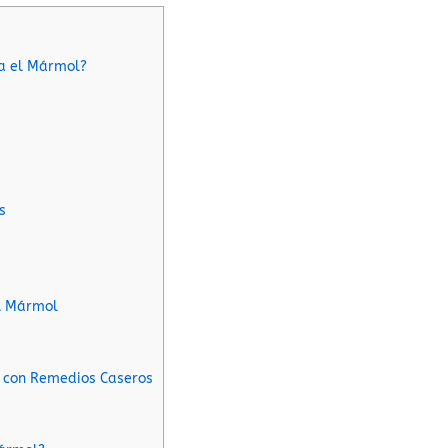
a el Mármol?
s
l Mármol
 con Remedios Caseros