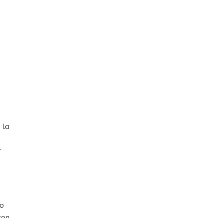
 la
r
ño
con