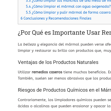
5.3
¿Cómo limpiar las manchas de una mesa de m
5.4
¿Cómo limpiar el mármol con agua oxigenada?
5.5
¿Cómo limpiar y pulir mármol de forma casera
6
Conclusiones y Recomendaciones Finales
¿Por Qué es Importante Usar Re
La
belleza y elegancia
del mármol pueden verse afe
limpiar y restaurar su brillo con productos que, mu
Ventajas de los Productos Naturales
Utilizar
remedios caseros
tiene muchos beneficios. E
También, suelen ser menos abrasivos que los produc
Riesgos de Productos Químicos en el Már
Contrariamente, los limpiadores químicos pueden s
ácidas o alcalinas que pueden erosionar y opacar la 