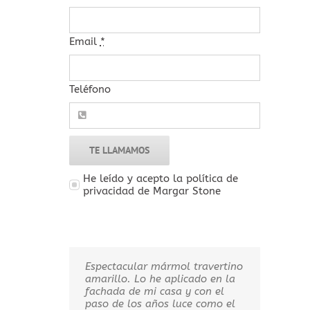
Email
*
Teléfono
TE LLAMAMOS
He leído y acepto la política de
privacidad de Margar Stone
Espectacular mármol travertino
Gracias a Margar Stone por
amarillo. Lo he aplicado en la
ofrecerme toda la información
fachada de mi casa y con el
técnica de sus productos. me
paso de los años luce como el
permiten crear entornos